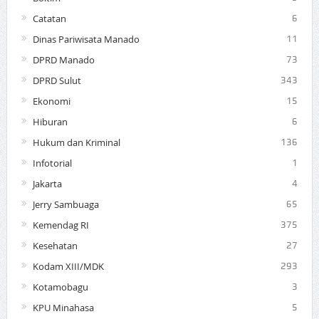
Catatan
6
Dinas Pariwisata Manado
11
DPRD Manado
73
DPRD Sulut
343
Ekonomi
15
Hiburan
6
Hukum dan Kriminal
136
Infotorial
1
Jakarta
4
Jerry Sambuaga
65
Kemendag RI
375
Kesehatan
27
Kodam XIII/MDK
293
Kotamobagu
3
KPU Minahasa
5