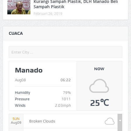
Kurangi Sampah Plastik, DLH Manado Beli
Sampah Plastik
Februari 26, 2019
CUACA
Manado
NOW
Aug08
06:22
Humidity
79%
Pressure
1011
25℃
Winds
2.03mph
SUN
Broken Clouds
Aug09