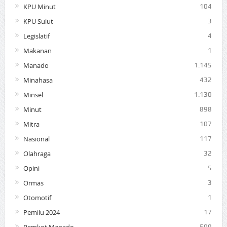
KPU Minut
104
KPU Sulut
3
Legislatif
4
Makanan
1
Manado
1.145
Minahasa
432
Minsel
1.130
Minut
898
Mitra
107
Nasional
117
Olahraga
32
Opini
5
Ormas
3
Otomotif
1
Pemilu 2024
17
509