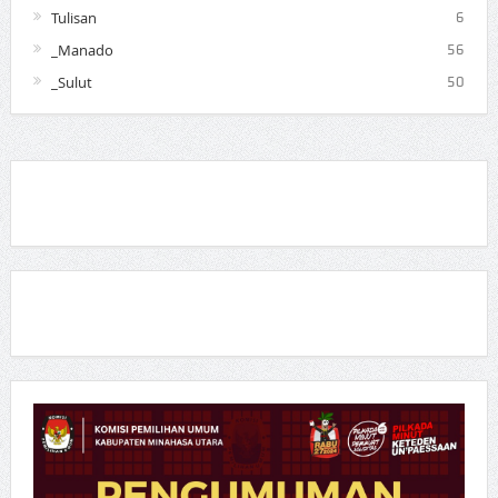
Tulisan
6
_Manado
56
_Sulut
50