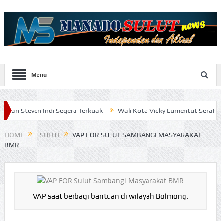
Menu
n Indi Segera Terkuak
Wali Kota Vicky Lumentut Serahkan LKPD 20
HOME
_SULUT
VAP FOR SULUT SAMBANGI MASYARAKAT
BMR
VAP saat berbagi bantuan di wilayah Bolmong.