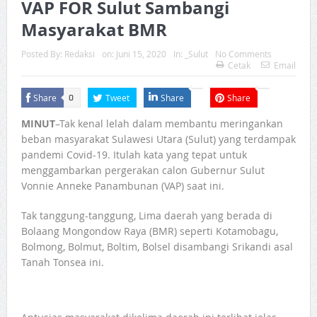
VAP FOR Sulut Sambangi
Masyarakat BMR
Posted By:
Redaksi
on:
Juni 15, 2020
In:
_Sulut
No Comments
Cetak
Email
Share
Tweet
Share
Share
0
MINUT
–Tak kenal lelah dalam membantu meringankan
beban masyarakat Sulawesi Utara (Sulut) yang terdampak
pandemi Covid-19. Itulah kata yang tepat untuk
menggambarkan pergerakan calon Gubernur Sulut
Vonnie Anneke Panambunan (VAP) saat ini.
Tak tanggung-tanggung, Lima daerah yang berada di
Bolaang Mongondow Raya (BMR) seperti Kotamobagu,
Bolmong, Bolmut, Boltim, Bolsel disambangi Srikandi asal
Tanah Tonsea ini.