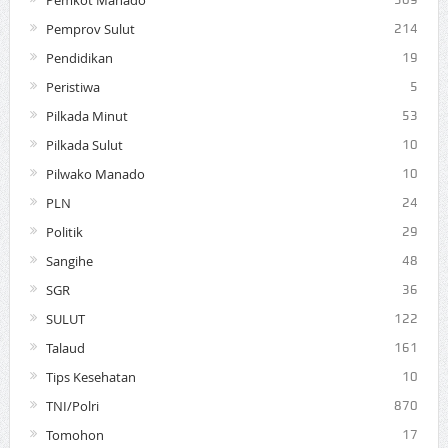
Pemkot Manado
Pemprov Sulut
214
Pendidikan
19
Peristiwa
5
Pilkada Minut
53
Pilkada Sulut
10
Pilwako Manado
10
PLN
24
Politik
29
Sangihe
48
SGR
36
SULUT
122
Talaud
161
Tips Kesehatan
10
TNI/Polri
870
Tomohon
17