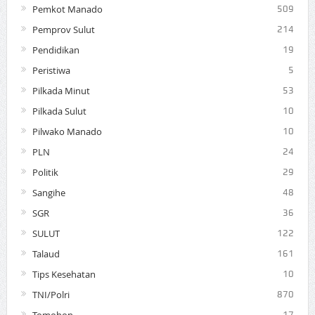
Pemkot Manado
509
Pemprov Sulut
214
Pendidikan
19
Peristiwa
5
Pilkada Minut
53
Pilkada Sulut
10
Pilwako Manado
10
PLN
24
Politik
29
Sangihe
48
SGR
36
SULUT
122
Talaud
161
Tips Kesehatan
10
TNI/Polri
870
17