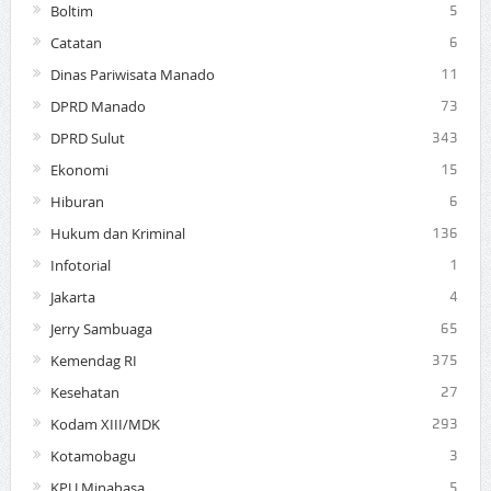
Boltim
5
Catatan
6
Dinas Pariwisata Manado
11
DPRD Manado
73
DPRD Sulut
343
Ekonomi
15
Hiburan
6
Hukum dan Kriminal
136
Infotorial
1
Jakarta
4
Jerry Sambuaga
65
Kemendag RI
375
Kesehatan
27
Kodam XIII/MDK
293
Kotamobagu
3
KPU Minahasa
5