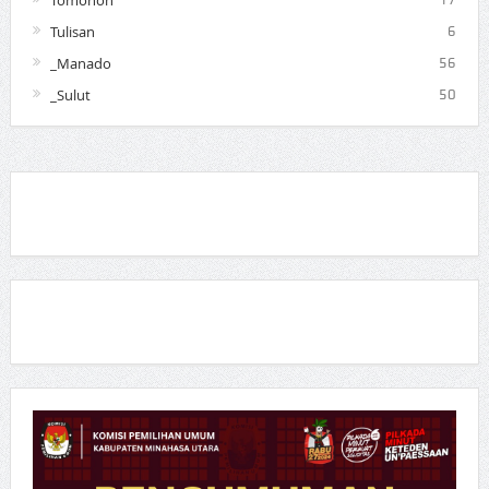
Tomohon
Tulisan
6
_Manado
56
_Sulut
50