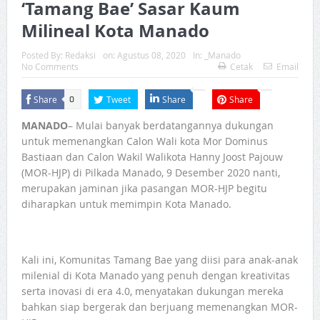
‘Tamang Bae’ Sasar Kaum
Milineal Kota Manado
Posted By:
Redaksi
on:
Agustus 08, 2020
In:
_Manado
No Comments
Cetak
Email
Share
Tweet
Share
Share
0
MANADO
– Mulai banyak berdatangannya dukungan
untuk memenangkan Calon Wali kota Mor Dominus
Bastiaan dan Calon Wakil Walikota Hanny Joost Pajouw
(MOR-HJP) di Pilkada Manado, 9 Desember 2020 nanti,
merupakan jaminan jika pasangan MOR-HJP begitu
diharapkan untuk memimpin Kota Manado.
Kali ini, Komunitas Tamang Bae yang diisi para anak-anak
milenial di Kota Manado yang penuh dengan kreativitas
serta inovasi di era 4.0, menyatakan dukungan mereka
bahkan siap bergerak dan berjuang memenangkan MOR-