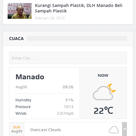
Kurangi Sampah Plastik, DLH Manado Beli
Sampah Plastik
Februari 26, 2019
CUACA
Manado
NOW
Aug08
09:26
Humidity
91%
Pressure
1013
22℃
Winds
2.07mph
SUN
Overcast Clouds
Aug09