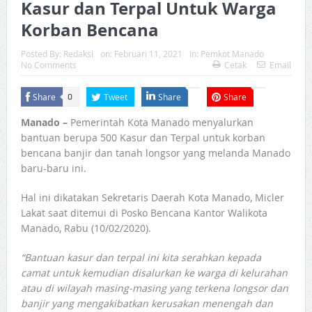
Kasur dan Terpal Untuk Warga
Korban Bencana
Posted By:
Redaksi
on:
Februari 11, 2021
In:
Pemkot Manado
No Comments
Cetak
Email
Share
Tweet
Share
Share
0
Manado –
Pemerintah Kota Manado menyalurkan
bantuan berupa 500 Kasur dan Terpal untuk korban
bencana banjir dan tanah longsor yang melanda Manado
baru-baru ini.
Hal ini dikatakan Sekretaris Daerah Kota Manado, Micler
Lakat saat ditemui di Posko Bencana Kantor Walikota
Manado, Rabu (10/02/2020).
“Bantuan kasur dan terpal ini kita serahkan kepada
camat untuk kemudian disalurkan ke warga di kelurahan
atau di wilayah masing-masing yang terkena longsor dan
banjir yang mengakibatkan kerusakan menengah dan