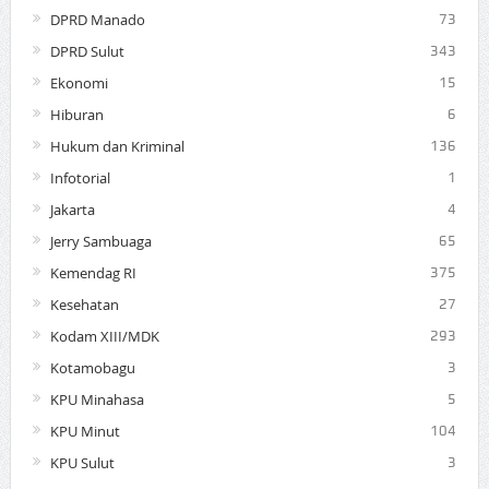
DPRD Manado
73
DPRD Sulut
343
Ekonomi
15
Hiburan
6
Hukum dan Kriminal
136
Infotorial
1
Jakarta
4
Jerry Sambuaga
65
Kemendag RI
375
Kesehatan
27
Kodam XIII/MDK
293
Kotamobagu
3
KPU Minahasa
5
KPU Minut
104
KPU Sulut
3