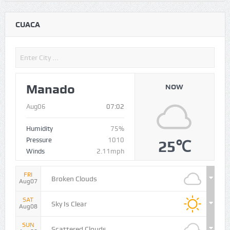
CUACA
Manado
NOW
Aug06
07:02
Humidity
75%
Pressure
1010
25℃
Winds
2.11mph
FRI
Broken Clouds
Aug07
SAT
Sky Is Clear
Aug08
SUN
Scattered Clouds