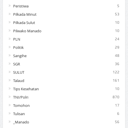
Peristiwa
5
Pilkada Minut
53
Pilkada Sulut
10
Pilwako Manado
10
PLN
24
Politik
29
Sangihe
48
SGR
36
SULUT
122
Talaud
161
Tips Kesehatan
10
TNI/Polri
870
Tomohon
17
Tulisan
6
_Manado
56