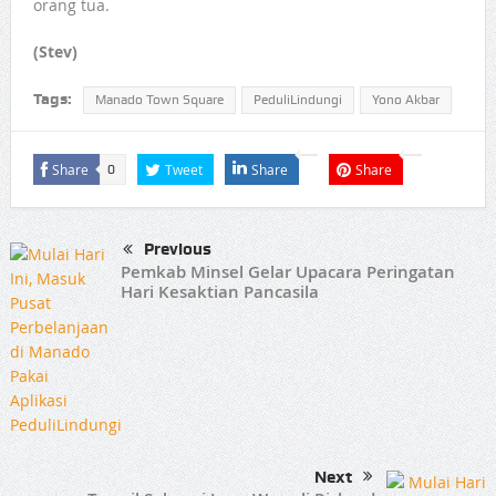
orang tua.
(Stev)
Tags:
Manado Town Square
PeduliLindungi
Yono Akbar
Share
Tweet
Share
Share
0
Previous
Pemkab Minsel Gelar Upacara Peringatan
Hari Kesaktian Pancasila
Next