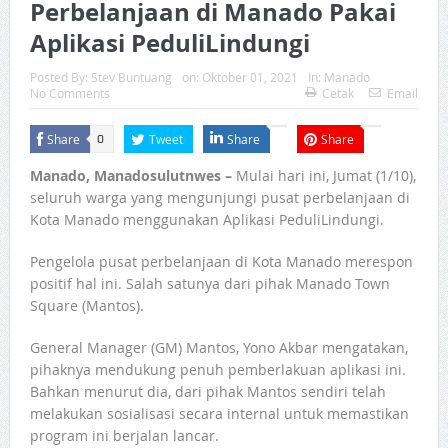
Perbelanjaan di Manado Pakai
Aplikasi PeduliLindungi
Posted By:
Stev Buntuang
on:
Oktober 01, 2021
In:
Manado
No Comments
Cetak
Email
Share
Tweet
Share
Share
0
Manado, Manadosulutnwes –
Mulai hari ini, Jumat (1/10),
seluruh warga yang mengunjungi pusat perbelanjaan di
Kota Manado menggunakan Aplikasi PeduliLindungi.
Pengelola pusat perbelanjaan di Kota Manado merespon
positif hal ini. Salah satunya dari pihak Manado Town
Square (Mantos).
General Manager (GM) Mantos, Yono Akbar mengatakan,
pihaknya mendukung penuh pemberlakuan aplikasi ini.
Bahkan menurut dia, dari pihak Mantos sendiri telah
melakukan sosialisasi secara internal untuk memastikan
program ini berjalan lancar.