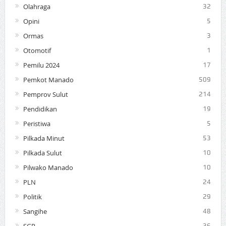
Olahraga
32
Opini
5
Ormas
3
Otomotif
1
Pemilu 2024
17
Pemkot Manado
509
Pemprov Sulut
214
Pendidikan
19
Peristiwa
5
Pilkada Minut
53
Pilkada Sulut
10
Pilwako Manado
10
PLN
24
Politik
29
Sangihe
48
36