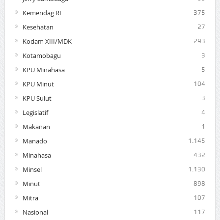
Kemendag RI
375
Kesehatan
27
Kodam XIII/MDK
293
Kotamobagu
3
KPU Minahasa
5
KPU Minut
104
KPU Sulut
3
Legislatif
4
Makanan
1
Manado
1.145
Minahasa
432
Minsel
1.130
Minut
898
Mitra
107
Nasional
117