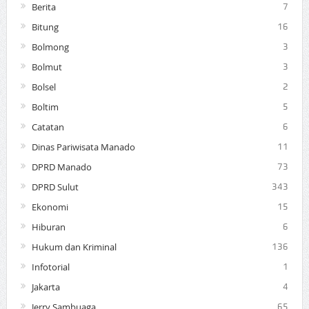
Berita
7
Bitung
16
Bolmong
3
Bolmut
3
Bolsel
2
Boltim
5
Catatan
6
Dinas Pariwisata Manado
11
DPRD Manado
73
DPRD Sulut
343
Ekonomi
15
Hiburan
6
Hukum dan Kriminal
136
Infotorial
1
Jakarta
4
Jerry Sambuaga
65