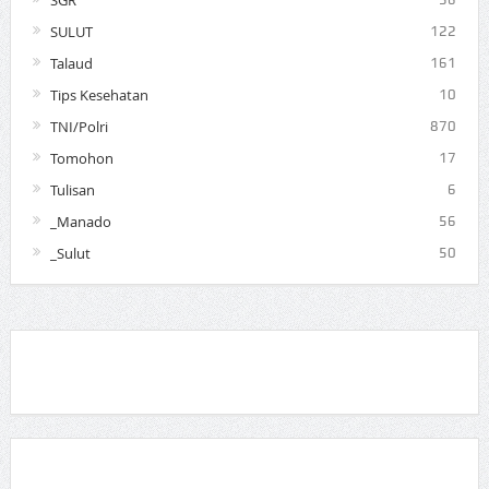
SGR
SULUT
122
Talaud
161
Tips Kesehatan
10
TNI/Polri
870
Tomohon
17
Tulisan
6
_Manado
56
_Sulut
50