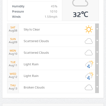
Humidity
45%
Pressure
1010
32℃
Winds
1.59mph
SAT
Sky Is Clear
Aug08
SUN
Scattered Clouds
Aug09
MON
Scattered Clouds
Aug10
TUE
Light Rain
Aug11
WED
Light Rain
Aug12
THU
Broken Clouds
Aug13