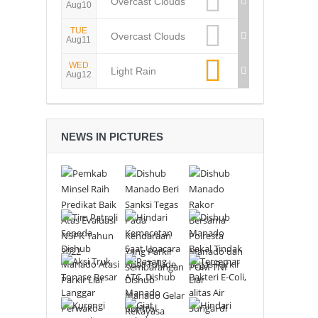
Overcast Clouds
Aug10
TUE
Overcast Clouds
Aug11
WED
Light Rain
Aug12
NEWS IN PICTURES