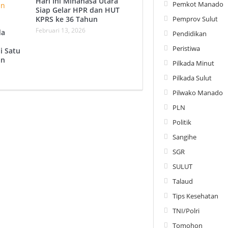
Hari Ini Minahasa Utara
Pemkot Manado
Siap Gelar HPR dan HUT
KPRS ke 36 Tahun ‎
Pemprov Sulut
Februari 13, 2026
da
Pendidikan
Peristiwa
i Satu
an
Pilkada Minut
Pilkada Sulut
Pilwako Manado
PLN
Politik
Sangihe
SGR
SULUT
Talaud
Tips Kesehatan
TNI/Polri
Tomohon