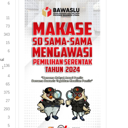
6
11
73
343
15
6
al
136
1
4
65
375
27
293
3
5