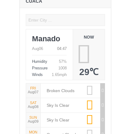
CUACA
Manado
NOW
Aug06
04:47
Humidity
57%
Pressure
1008
29℃
Winds
1.65mph
FRI
Broken Clouds
Aug07
SAT
Sky Is Clear
Aug08
SUN
Sky Is Clear
Aug09
MON