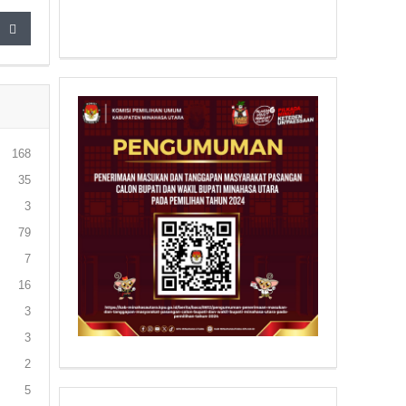
168
35
3
79
7
16
3
3
2
5