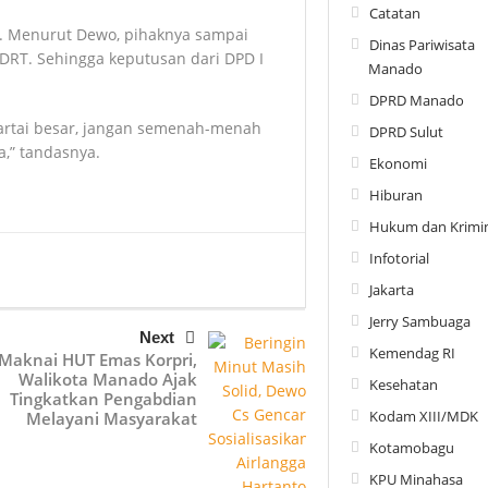
Catatan
a. Menurut Dewo, pihaknya sampai
Dinas Pariwisata
ADRT. Sehingga keputusan dari DPD I
Manado
DPRD Manado
 partai besar, jangan semenah-menah
DPRD Sulut
,” tandasnya.
Ekonomi
Hiburan
Hukum dan Krimin
Infotorial
Jakarta
Jerry Sambuaga
Next
Kemendag RI
Maknai HUT Emas Korpri,
Walikota Manado Ajak
Kesehatan
Tingkatkan Pengabdian
Kodam XIII/MDK
Melayani Masyarakat
Kotamobagu
KPU Minahasa