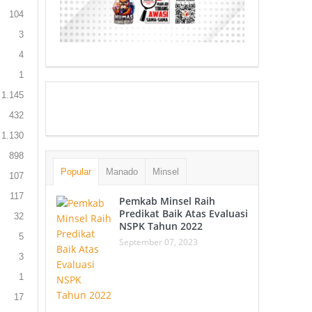
104
3
4
1
1.145
432
1.130
898
Popular
Manado
Minsel
107
117
Pemkab Minsel Raih
Predikat Baik Atas Evaluasi
32
NSPK Tahun 2022
5
September 07, 2023
3
1
17