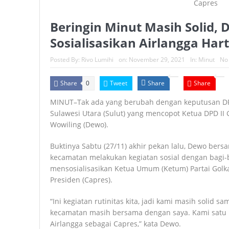
Beringin Minut Masih Solid,
Sosialisasikan Airlangga Har
Posted By:
Rivo Lumihi
on:
November 29, 2021
In:
Minut
No
Share
Tweet
Share
Share
0
MINUT–Tak ada yang berubah dengan keputusan DPD 
Sulawesi Utara (Sulut) yang mencopot Ketua DPD II
Wowiling (Dewo).
Buktinya Sabtu (27/11) akhir pekan lalu, Dewo ber
kecamatan melakukan kegiatan sosial dengan bagi-b
mensosialisasikan Ketua Umum (Ketum) Partai Golka
Presiden (Capres).
“Ini kegiatan rutinitas kita, jadi kami masih solid s
kecamatan masih bersama dengan saya. Kami satu
Airlangga sebagai Capres,” kata Dewo.