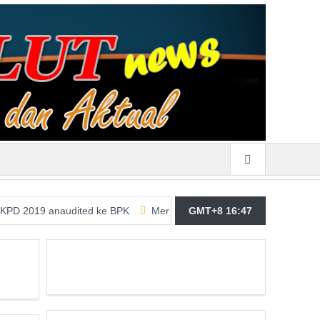
anaudited ke BPK
Merasa Terpangil, GMBI Wilter Sulut Siap Per
GMT+8 16:47