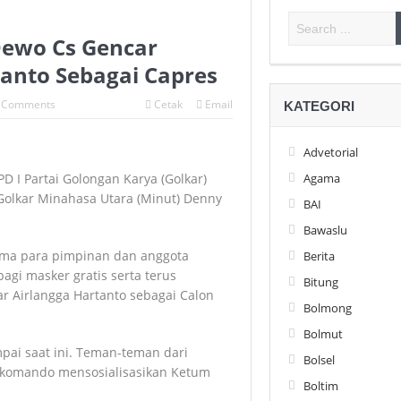
 Dewo Cs Gencar
tanto Sebagai Capres
 Comments
Cetak
Email
KATEGORI
Advetorial
I Partai Golongan Karya (Golkar)
Agama
 Golkar Minahasa Utara (Minut) Denny
BAI
Bawaslu
sama para pimpinan dan anggota
Berita
agi masker gratis serta terus
Bitung
r Airlangga Hartanto sebagai Calon
Bolmong
Bolmut
ampai saat ini. Teman-teman dari
Bolsel
 komando mensosialisasikan Ketum
Boltim