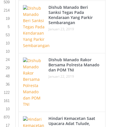
509
Dishub Manado Beri
214
Sanksi Tegas Pada
Kendaraan Yang Parkir
19
Sembarangan
5
Januari 23, 2019
53
10
10
Dishub Manado Rakor
24
Bersama Polresta Manado
29
dan POM TNI
Januari 22, 2019
48
36
122
161
10
870
Hindari Kemacetan Saat
Upacara Adat Tulude,
17