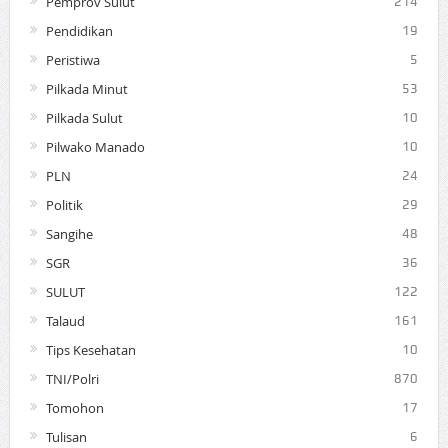
Pemprov Sulut
214
Pendidikan
19
Peristiwa
5
Pilkada Minut
53
Pilkada Sulut
10
Pilwako Manado
10
PLN
24
Politik
29
Sangihe
48
SGR
36
SULUT
122
Talaud
161
Tips Kesehatan
10
TNI/Polri
870
Tomohon
17
Tulisan
6