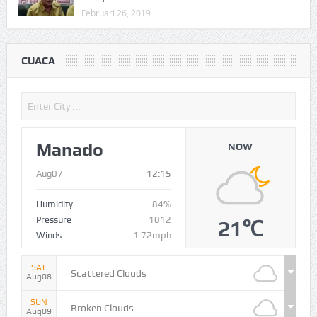
Februari 26, 2019
CUACA
Manado
NOW
Aug07
12:15
Humidity
84%
Pressure
1012
21℃
Winds
1.72mph
SAT
Scattered Clouds
Aug08
SUN
Broken Clouds
Aug09