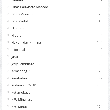
Dinas Pariwisata Manado
11
DPRD Manado
73
DPRD Sulut
343
Ekonomi
15
Hiburan
6
Hukum dan Kriminal
136
Infotorial
1
Jakarta
4
Jerry Sambuaga
65
Kemendag RI
375
Kesehatan
27
Kodam XIII/MDK
293
Kotamobagu
3
KPU Minahasa
5
KPU Minut
104