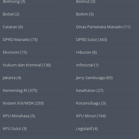
Bolmong
(3)
Bolmut
(3)
Bolsel
(2)
Boltim
(5)
Catatan
(6)
Dinas Pariwisata Manado
(11)
DPRD Manado
(73)
DPRD Sulut
(343)
Ekonomi
(15)
Hiburan
(6)
Hukum dan Kriminal
(136)
Infotorial
(1)
Jakarta
(4)
Jerry Sambuaga
(65)
Kemendag RI
(375)
Kesehatan
(27)
Kodam XIII/MDK
(293)
Kotamobagu
(3)
KPU Minahasa
(5)
KPU Minut
(104)
KPU Sulut
(3)
Legislatif
(4)