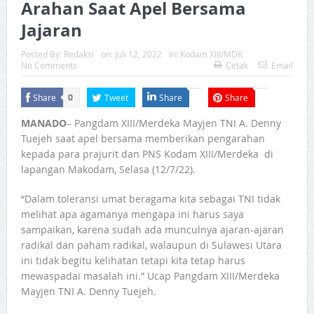
Arahan Saat Apel Bersama
Jajaran
Posted By:
Redaksi
on:
Juli 12, 2022
In:
Kodam XIII/MDK
No Comments
Cetak
Email
Share
Tweet
Share
Share
0
MANADO
– Pangdam XIII/Merdeka Mayjen TNI A. Denny
Tuejeh saat apel bersama memberikan pengarahan
kepada para prajurit dan PNS Kodam XIII/Merdeka di
lapangan Makodam, Selasa (12/7/22).
“Dalam toleransi umat beragama kita sebagai TNI tidak
melihat apa agamanya mengapa ini harus saya
sampaikan, karena sudah ada munculnya ajaran-ajaran
radikal dan paham radikal, walaupun di Sulawesi Utara
ini tidak begitu kelihatan tetapi kita tetap harus
mewaspadai masalah ini.” Ucap Pangdam XIII/Merdeka
Mayjen TNI A. Denny Tuejeh.