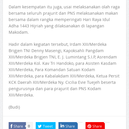
Dalam kesempatan itu juga, usai melaksanakan olah raga
bersama seluruh prajurit dan PNS melaksanakan makan
bersama dalam rangka memperingati Hari Raya Idul
Adha 1443 Hijriah yang dilaksanakan di lapangan
Makodam.
Hadir dalam kegiatan tersebut, Irdam XIII/Merdeka
Brigjen TNI Denny Masengi, Kapoksahli Pangdam
XIII/Merdeka Brigjen TNI, E. J. Lumintang S.I.P, Asrendam
XIII/Merdeka Kol. Kav Tri Handoko, para Asisten Kasdam
XIII/Merdeka, Para Komandan Satuan Kodam
XIII/Merdeka, para Kabalakdam XIII/Merdeka, Ketua Persit
KCK Daerah XIII/Merdeka Ny. Cicilia Evie Tuejeh beserta
pengurusnya dan para prajurit dan PNS Kodam
XIII/Merdeka.
(Budi)
Share
Tweet
Share
Share
0