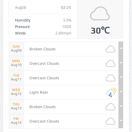
Aug08
02:25
Humidity
53%
Pressure
1009
30℃
Winds
2.89mph
SUN
Broken Clouds
Aug09
MON
Overcast Clouds
Aug10
TUE
Overcast Clouds
Aug11
WED
Light Rain
Aug12
THU
Broken Clouds
Aug13
FRI
Overcast Clouds
Aug14