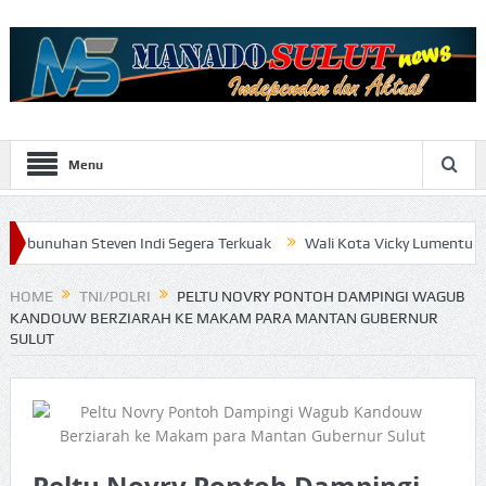
Menu
Steven Indi Segera Terkuak
Wali Kota Vicky Lumentut Serahkan L
HOME
TNI/POLRI
PELTU NOVRY PONTOH DAMPINGI WAGUB
KANDOUW BERZIARAH KE MAKAM PARA MANTAN GUBERNUR
SULUT
Peltu Novry Pontoh Dampingi