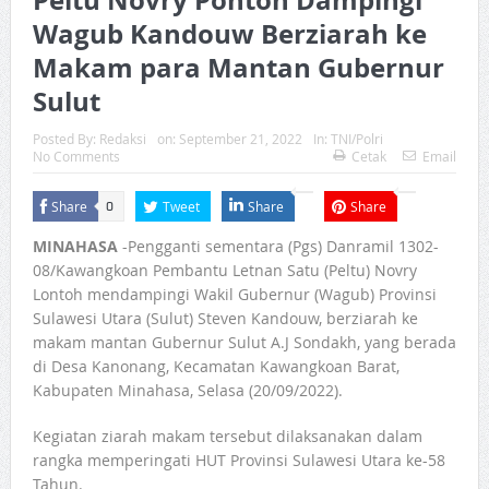
Wagub Kandouw Berziarah ke
Makam para Mantan Gubernur
Sulut
Posted By:
Redaksi
on:
September 21, 2022
In:
TNI/Polri
No Comments
Cetak
Email
Share
Tweet
Share
Share
0
MINAHASA
-Pengganti sementara (Pgs) Danramil 1302-
08/Kawangkoan Pembantu Letnan Satu (Peltu) Novry
Lontoh mendampingi Wakil Gubernur (Wagub) Provinsi
Sulawesi Utara (Sulut) Steven Kandouw, berziarah ke
makam mantan Gubernur Sulut A.J Sondakh, yang berada
di Desa Kanonang, Kecamatan Kawangkoan Barat,
Kabupaten Minahasa, Selasa (20/09/2022).
Kegiatan ziarah makam tersebut dilaksanakan dalam
rangka memperingati HUT Provinsi Sulawesi Utara ke-58
Tahun.