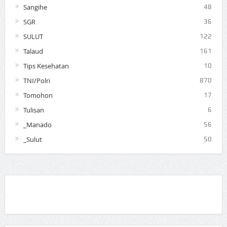
Sangihe
48
SGR
36
SULUT
122
Talaud
161
Tips Kesehatan
10
TNI/Polri
870
Tomohon
17
Tulisan
6
_Manado
56
_Sulut
50