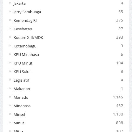
Jakarta
4
Jerry Sambuaga
65
Kemendag RI
375
Kesehatan
27
Kodam XIII/MDK
293
Kotamobagu
3
KPU Minahasa
5
KPU Minut
104
KPU Sulut
3
Legislatif
4
Makanan
1
Manado
1.145
Minahasa
432
Minsel
1.130
Minut
898
Mitra
107