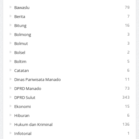
Bawaslu
79
Berita
7
Bitung
16
Bolmong
3
Bolmut
3
Bolsel
2
Boltim
5
Catatan
6
Dinas Pariwisata Manado
11
DPRD Manado
73
DPRD Sulut
343
Ekonomi
15
Hiburan
6
Hukum dan Kriminal
136
Infotorial
1