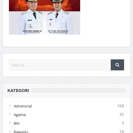
KATEGORI
Advetorial
168
Agama
35
BAI
3
Bawaslu
79