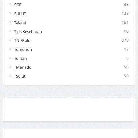
SGR
36
SULUT
122
Talaud
161
Tips Kesehatan
10
TNI/Polri
870
Tomohon
17
Tulisan
6
_Manado
56
_Sulut
50