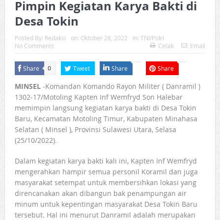
Pimpin Kegiatan Karya Bakti di
Desa Tokin
Posted By:
Redaksi
on:
Oktober 26, 2022
In:
TNI/Polri
No Comments
Cetak
Email
Share
Tweet
Share
Share
0
MINSEL
-Komandan Komando Rayon Militer ( Danramil )
1302-17/Motoling Kapten Inf Wemfryd Son Halebar
memimpin langsung kegiatan karya bakti di Desa Tokin
Baru, Kecamatan Motoling Timur, Kabupaten Minahasa
Selatan ( Minsel ), Provinsi Sulawesi Utara, Selasa
(25/10/2022).
Dalam kegiatan karya bakti kali ini, Kapten Inf Wemfryd
mengerahkan hampir semua personil Koramil dan juga
masyarakat setempat untuk membersihkan lokasi yang
direncanakan akan dibangun bak penampungan air
minum untuk kepentingan masyarakat Desa Tokin Baru
tersebut. Hal ini menurut Danramil adalah merupakan