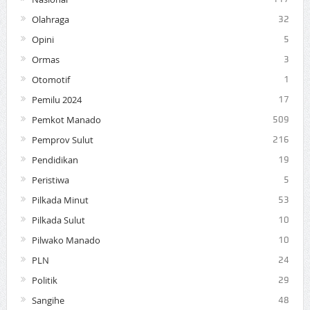
Olahraga
32
Opini
5
Ormas
3
Otomotif
1
Pemilu 2024
17
Pemkot Manado
509
Pemprov Sulut
216
Pendidikan
19
Peristiwa
5
Pilkada Minut
53
Pilkada Sulut
10
Pilwako Manado
10
PLN
24
Politik
29
Sangihe
48