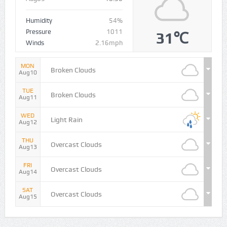
Humidity
54%
Pressure
1011
31℃
Winds
2.16mph
MON
Broken Clouds
Aug10
TUE
Broken Clouds
Aug11
WED
Light Rain
Aug12
THU
Overcast Clouds
Aug13
FRI
Overcast Clouds
Aug14
SAT
Overcast Clouds
Aug15