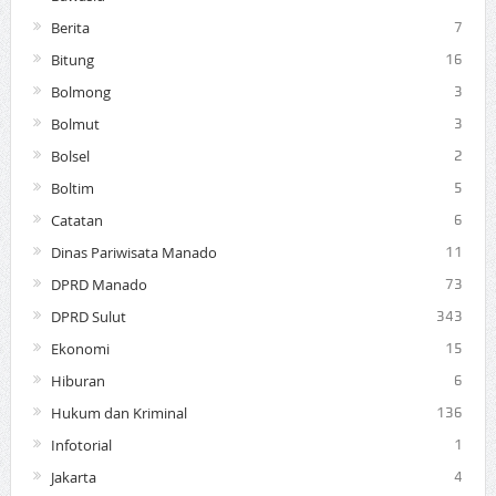
Berita
7
Bitung
16
Bolmong
3
Bolmut
3
Bolsel
2
Boltim
5
Catatan
6
Dinas Pariwisata Manado
11
DPRD Manado
73
DPRD Sulut
343
Ekonomi
15
Hiburan
6
Hukum dan Kriminal
136
Infotorial
1
Jakarta
4