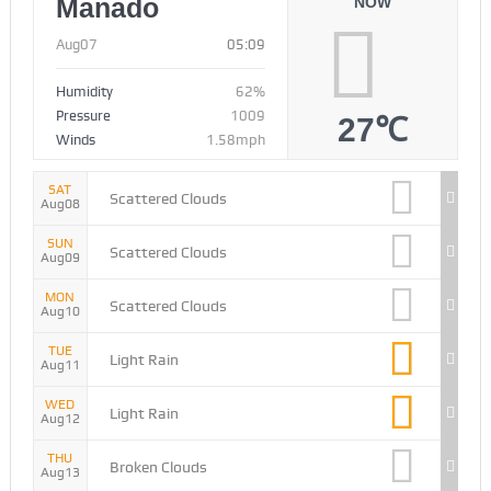
Manado
NOW
Aug07
05:09
Humidity
62%
Pressure
1009
27℃
Winds
1.58mph
SAT
Scattered Clouds
Aug08
SUN
Scattered Clouds
Aug09
MON
Scattered Clouds
Aug10
TUE
Light Rain
Aug11
WED
Light Rain
Aug12
THU
Broken Clouds
Aug13