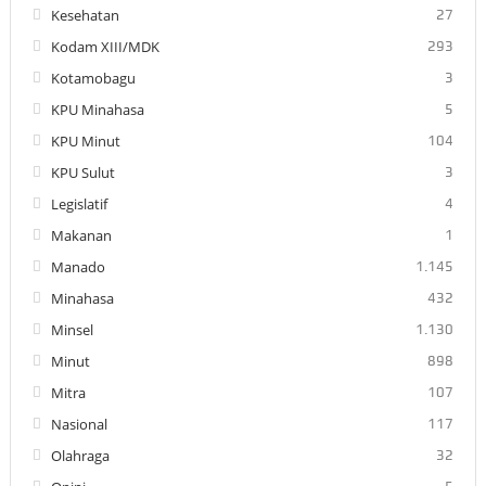
Kesehatan
27
Kodam XIII/MDK
293
Kotamobagu
3
KPU Minahasa
5
KPU Minut
104
KPU Sulut
3
Legislatif
4
Makanan
1
Manado
1.145
Minahasa
432
Minsel
1.130
Minut
898
Mitra
107
Nasional
117
Olahraga
32