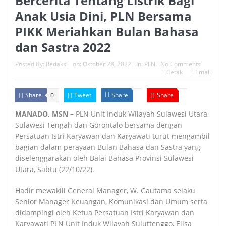
Bercerita Tentang Listrik Bagi
Anak Usia Dini, PLN Bersama
PIKK Meriahkan Bulan Bahasa
dan Sastra 2022
Posted By:
Redaksi
on:
Oktober 28, 2022
In:
PLN
No Comments
Cetak
Email
Share
Tweet
Share
Share
0
MANADO, MSN –
PLN Unit Induk Wilayah Sulawesi Utara,
Sulawesi Tengah dan Gorontalo bersama dengan
Persatuan Istri Karyawan dan Karyawati turut mengambil
bagian dalam perayaan Bulan Bahasa dan Sastra yang
diselenggarakan oleh Balai Bahasa Provinsi Sulawesi
Utara, Sabtu (22/10/22).
Hadir mewakili General Manager, W. Gautama selaku
Senior Manager Keuangan, Komunikasi dan Umum serta
didampingi oleh Ketua Persatuan Istri Karyawan dan
Karyawati PLN Unit Induk Wilayah Suluttenggo, Elisa