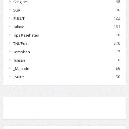
Sangihe
48
SGR
36
SULUT
122
Talaud
161
Tips Kesehatan
10
TNI/Polri
870
Tomohon
17
Tulisan
6
_Manado
56
_Sulut
50