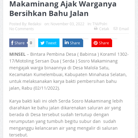
Makaminang Ajak Warganya
Bersihkan Bahu Jalan
Posted By:
Redaksi
on:
November 03, 2022
In:
TNI/Polri
No Comments
Cetak
Email
Share
Tweet
Share
Share
0
MINSEL
– Bintara Pembina Desa ( Babinsa ) Koramil 1302-
17/Motoling Sersan Dua ( Serda ) Sosro Makaminang
mengajak warga binaannya di Desa Malola Satu,
Kecamatan Kumelembuai, Kabupaten Minahasa Selatan,
untuk melaksanakan karya bakti pembersihan bahu
jalan, Rabu (02/11/2022).
Karya bakti kali ini oleh Serda Sosro Makaminang lebih
diarahkan ke bahu jalan dikarenakan saluran air yang
berada di Desa tersebut sudah tertutup dengan
rerumputan yang tumbuh begitu subur dan sudah
menganggu kelancaran air yang mengalir di saluran
tersebut.