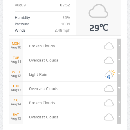
Aug09
02:52
Humidity
59%
Pressure
1009
29℃
Winds
2.49mph
MON
Broken Clouds
Aug10
TUE
Overcast Clouds
Aug11
WED
Light Rain
Aug12
THU
Overcast Clouds
Aug13
FRI
Broken Clouds
Aug14
SAT
Overcast Clouds
Aug15