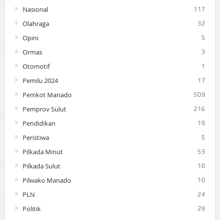
Nasional
117
Olahraga
32
Opini
5
Ormas
3
Otomotif
1
Pemilu 2024
17
Pemkot Manado
509
Pemprov Sulut
216
Pendidikan
19
Peristiwa
5
Pilkada Minut
53
Pilkada Sulut
10
Pilwako Manado
10
PLN
24
Politik
29