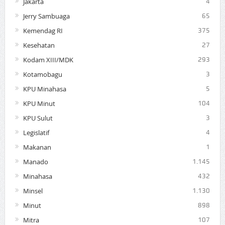
Jakarta
4
Jerry Sambuaga
65
Kemendag RI
375
Kesehatan
27
Kodam XIII/MDK
293
Kotamobagu
3
KPU Minahasa
5
KPU Minut
104
KPU Sulut
3
Legislatif
4
Makanan
1
Manado
1.145
Minahasa
432
Minsel
1.130
Minut
898
Mitra
107