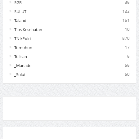
SGR
36
SULUT
122
Talaud
161
Tips Kesehatan
10
TNI/Polri
870
Tomohon
17
Tulisan
6
_Manado
56
_Sulut
50