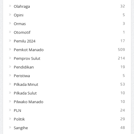
Olahraga
32
Opini
5
Ormas
3
Otomotif
1
Pemilu 2024
17
Pemkot Manado
509
Pemprov Sulut
214
Pendidikan
19
Peristiwa
5
Pilkada Minut
53
Pilkada Sulut
10
Pilwako Manado
10
PLN
24
Politik
29
Sangihe
48