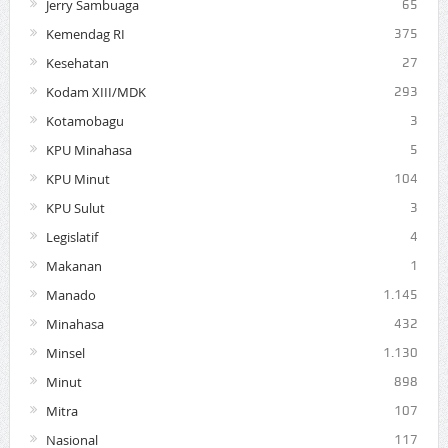
Jerry Sambuaga
65
Kemendag RI
375
Kesehatan
27
Kodam XIII/MDK
293
Kotamobagu
3
KPU Minahasa
5
KPU Minut
104
KPU Sulut
3
Legislatif
4
Makanan
1
Manado
1.145
Minahasa
432
Minsel
1.130
Minut
898
Mitra
107
Nasional
117