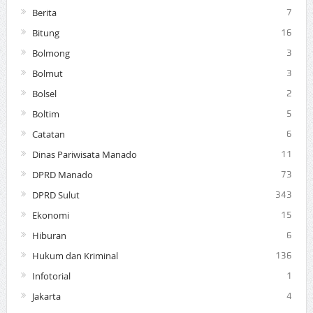
Berita
7
Bitung
16
Bolmong
3
Bolmut
3
Bolsel
2
Boltim
5
Catatan
6
Dinas Pariwisata Manado
11
DPRD Manado
73
DPRD Sulut
343
Ekonomi
15
Hiburan
6
Hukum dan Kriminal
136
Infotorial
1
Jakarta
4