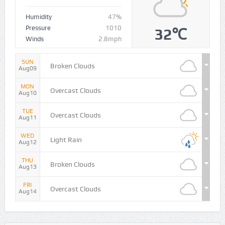
Humidity
47%
Pressure
1010
32℃
Winds
2.8mph
SUN
Broken Clouds
Aug09
MON
Overcast Clouds
Aug10
TUE
Overcast Clouds
Aug11
WED
Light Rain
Aug12
THU
Broken Clouds
Aug13
FRI
Overcast Clouds
Aug14