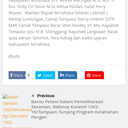
Kabupaten Minahasa Drs. Reviva Maringka M.Si, Ass -3
Drs. Vicky CH Tanor M.Si, Ketua Pordasi Sulut Ferry
Wowor, Mantan Bupati Minahasa Selatan ( Minsel )
Ramoy Luntungan, Camat Tompaso Stenly Umboh SSTP,
MAP, Camat Tompaso Barat Stevi Pandey ST, MA, Kapolsek
Tompaso Iptu M.B. Sitanggang, Kapolsek Langowan Barat
Ipda Adrian Tatontos, Para Kabag dan Kadis Jajaran
Kabupaten Minahasa.
(Budi)
Share
Tweet
Share
Share
0
Previous
Bantu Petani Dalam Pemeliharaan
Tanaman, Babinsa Koramil 1302-
16/Tumpaan Tunjang Program Ketahanan
Pangan