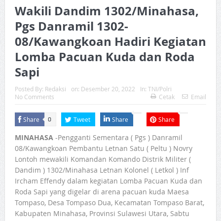
Wakili Dandim 1302/Minahasa,
Pgs Danramil 1302-
08/Kawangkoan Hadiri Kegiatan
Lomba Pacuan Kuda dan Roda
Sapi
Posted By:
Redaksi
on:
Desember 20, 2022
In:
TNI/Polri
No Comments
Cetak
Email
Share
Tweet
Share
Share
0
MINAHASA
-Pengganti Sementara ( Pgs ) Danramil
08/Kawangkoan Pembantu Letnan Satu ( Peltu ) Novry
Lontoh mewakili Komandan Komando Distrik Militer (
Dandim ) 1302/Minahasa Letnan Kolonel ( Letkol ) Inf
Ircham Effendy dalam kegiatan Lomba Pacuan Kuda dan
Roda Sapi yang digelar di arena pacuan kuda Maesa
Tompaso, Desa Tompaso Dua, Kecamatan Tompaso Barat,
Kabupaten Minahasa, Provinsi Sulawesi Utara, Sabtu