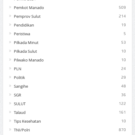
Pemkot Manado
509
Pemprov Sulut
214
Pendidikan
19
Peristiwa
5
Pilkada Minut
53
Pilkada Sulut
10
Pilwako Manado
10
PLN
24
Politik
29
Sangihe
48
SGR
36
SULUT
122
Talaud
161
Tips Kesehatan
10
TNI/Polri
870