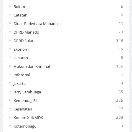
Boltim
5
Catatan
6
Dinas Pariwisata Manado
11
DPRD Manado
73
DPRD Sulut
343
Ekonomi
15
Hiburan
6
Hukum dan Kriminal
136
Infotorial
1
Jakarta
4
Jerry Sambuaga
65
Kemendag RI
375
Kesehatan
27
Kodam XIII/MDK
293
Kotamobagu
3