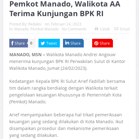
Pemkot Manado, Walikota AA
Terima Kunjungan BPK RI
Posted By:
Redaksi
on:
Februari 24, 2023
In:
Manado
,
Pemkot Manado
No Comments
Cetak
Email
Share
Tweet
Share
Share
0
MANADO, MSN –
Walikota Manado Andrei Angouw
menerima kunjungan BPK RI Perwakilan Sulut di Kantor
Walikota Manado, Jumat (24/02/2023).
Kedatangan Kepala BPK RI Sulut Arief Fadillah bersama
tim dalam rangka berdialog dengan Walikota terkait
pengelolaan keuangan khususnya di Pemerintah Kota
(Pemkot) Manado.
Arief menyampaikan beberapa hal trkait pemeriksaan
keuangan yang sedang dilakukan di Kota Manado. Ikut
disampaikan prosedur dan mekanisme pemeriksaan
yang sedang dilakukan.