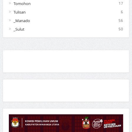
Tomohon
17
Tulisan
6
_Manado
56
_Sulut
50