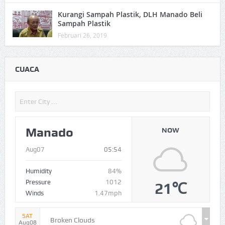
Kurangi Sampah Plastik, DLH Manado Beli
Sampah Plastik
Februari 26, 2019
CUACA
Manado
NOW
Aug07
05:54
Humidity
84%
Pressure
1012
21℃
Winds
1.47mph
SAT
Broken Clouds
Aug08