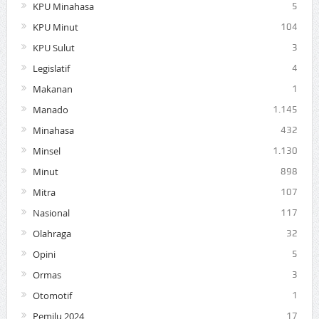
KPU Minahasa
5
KPU Minut
104
KPU Sulut
3
Legislatif
4
Makanan
1
Manado
1.145
Minahasa
432
Minsel
1.130
Minut
898
Mitra
107
Nasional
117
Olahraga
32
Opini
5
Ormas
3
Otomotif
1
Pemilu 2024
17