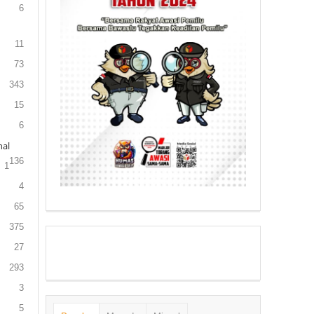
6
11
73
343
15
6
al
136
1
4
65
375
27
293
3
5