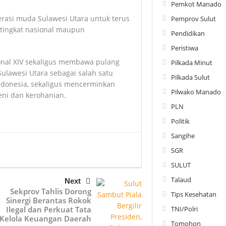
Pemkot Manado
erasi muda Sulawesi Utara untuk terus
Pemprov Sulut
tingkat nasional maupun
Pendidikan
Peristiwa
nal XIV sekaligus membawa pulang
Pilkada Minut
Sulawesi Utara sebagai salah satu
Pilkada Sulut
ndonesia, sekaligus mencerminkan
Pilwako Manado
ni dan kerohanian.
PLN
Politik
Sangihe
SGR
SULUT
Talaud
Next
Sekprov Tahlis Dorong
Tips Kesehatan
Sinergi Berantas Rokok
Ilegal dan Perkuat Tata
TNI/Polri
Kelola Keuangan Daerah
Tomohon