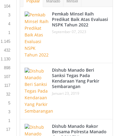
Popular
Manado
Minsel
104
Pemkab Minsel Raih
3
Predikat Baik Atas Evaluasi
4
NSPK Tahun 2022
September 07, 2023
1
1.145
432
1.130
898
Dishub Manado Beri
Sanksi Tegas Pada
107
Kendaraan Yang Parkir
117
Sembarangan
Januari 23, 2019
32
5
3
1
Dishub Manado Rakor
17
Bersama Polresta Manado