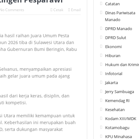
Catatan
No Comments
Cetak
Email
Dinas Pariwisata
Manado
DPRD Manado
sia hasil raihan Juara Umum Pesta
DPRD Sulut
hun 2026 tiba di Sulawesi Utara dan
Ekonomi
raha Gubernuran Bumi Beringin, Rabu
Hiburan
Hukum dan Krimin
 Selvanus, menyampaikan apresiasi
Infotorial
raih gelar juara umum pada ajang
Jakarta
Jerry Sambuaga
il dari kerja keras, disiplin, dan
Kemendag RI
ti kompetisi.
Kesehatan
wesi Utara memiliki kemampuan untuk
Kodam XIII/MDK
nal. Keberhasilan ini merupakan buah
Kotamobagu
PD, serta dukungan masyarakat
KPU Minahasa