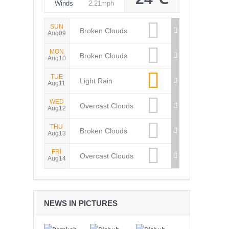
Winds
2.21mph
SUN
Broken Clouds
Aug09
MON
Broken Clouds
Aug10
TUE
Light Rain
Aug11
WED
Overcast Clouds
Aug12
THU
Broken Clouds
Aug13
FRI
Overcast Clouds
Aug14
NEWS IN PICTURES