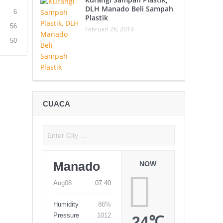
DLH Manado Beli Sampah
6
Plastik
56
Februari 26, 2019
50
CUACA
Manado
NOW
Aug08
07:40
Humidity
86%
Pressure
1012
24℃