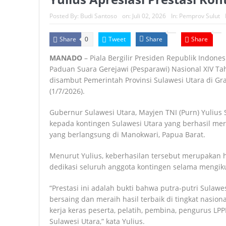
Posted By:
Budi Santoso
on:
Juli 02, 2026
In:
Pemprov Sulut
Share
Tweet
Share
Share
0
MANADO
– Piala Bergilir Presiden Republik Indone
Paduan Suara Gerejawi (Pesparawi) Nasional XIV Ta
disambut Pemerintah Provinsi Sulawesi Utara di G
(1/7/2026).
Gubernur Sulawesi Utara, Mayjen TNI (Purn) Yulius
kepada kontingen Sulawesi Utara yang berhasil me
yang berlangsung di Manokwari, Papua Barat.
Menurut Yulius, keberhasilan tersebut merupakan has
dedikasi seluruh anggota kontingen selama mengiku
“Prestasi ini adalah bukti bahwa putra-putri Sula
bersaing dan meraih hasil terbaik di tingkat nasio
kerja keras peserta, pelatih, pembina, pengurus LP
Sulawesi Utara,” kata Yulius.