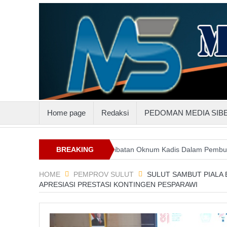
Home page
Redaksi
PEDOMAN MEDIA SIB
 Suluttenggo
Keterlibatan Oknum Kadis Dalam Pembunuhan Steven
BREAKING
NEWS
HOME
PEMPROV SULUT
SULUT SAMBUT PIALA 
APRESIASI PRESTASI KONTINGEN PESPARAWI