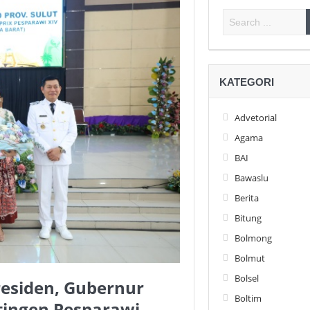
KATEGORI
Advetorial
Agama
BAI
Bawaslu
Berita
Bitung
Bolmong
Bolmut
Bolsel
Presiden, Gubernur
Boltim
ntingen Pesparawi