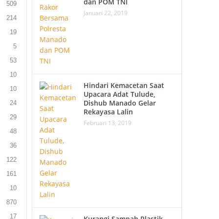
dan POM TNI
509
Januari 22, 2019
214
19
5
53
10
Hindari Kemacetan Saat
10
Upacara Adat Tulude,
Dishub Manado Gelar
24
Rekayasa Lalin
29
Februari 13, 2019
48
36
122
161
10
870
17
Kurangi Sampah Plastik,