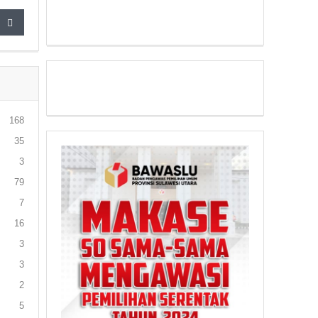
168
35
3
79
7
16
3
3
2
5