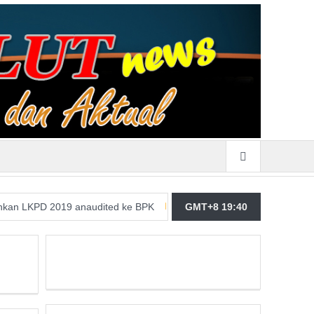
2019 anaudited ke BPK
Merasa Terpangil, GMBI Wilter Sulut Siap
GMT+8 19:40