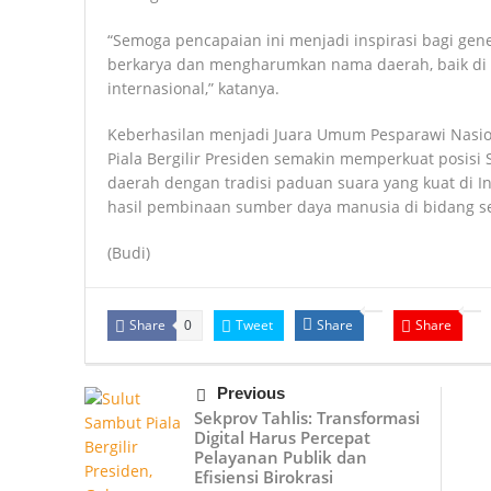
“Semoga pencapaian ini menjadi inspirasi bagi gen
berkarya dan mengharumkan nama daerah, baik di 
internasional,” katanya.
Keberhasilan menjadi Juara Umum Pesparawi Nasio
Piala Bergilir Presiden semakin memperkuat posisi 
daerah dengan tradisi paduan suara yang kuat di I
hasil pembinaan sumber daya manusia di bidang se
(Budi)
Share
Tweet
Share
Share
0
Previous
Sekprov Tahlis: Transformasi
Digital Harus Percepat
Pelayanan Publik dan
Efisiensi Birokrasi