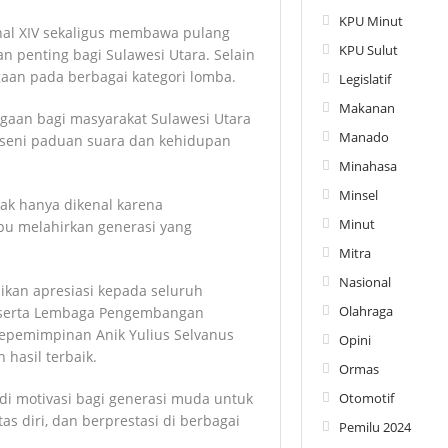
KPU Minut
al XIV sekaligus membawa pulang
KPU Sulut
an penting bagi Sulawesi Utara. Selain
gaan pada berbagai kategori lomba.
Legislatif
Makanan
gaan bagi masyarakat Sulawesi Utara
Manado
m seni paduan suara dan kehidupan
Minahasa
Minsel
dak hanya dikenal karena
Minut
u melahirkan generasi yang
Mitra
Nasional
ikan apresiasi kepada seluruh
Olahraga
, serta Lembaga Pengembangan
kepemimpinan Anik Yulius Selvanus
Opini
hasil terbaik.
Ormas
di motivasi bagi generasi muda untuk
Otomotif
s diri, dan berprestasi di berbagai
Pemilu 2024