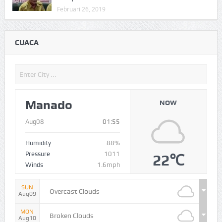
Februari 26, 2019
CUACA
Manado
NOW
Aug08
01:55
Humidity
88%
Pressure
1011
22℃
Winds
1.6mph
SUN
Overcast Clouds
Aug09
MON
Broken Clouds
Aug10