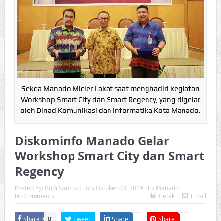
Sekda Manado Micler Lakat saat menghadiri kegiatan
Workshop Smart City dan Smart Regency, yang digelar
oleh Dinad Komunikasi dan Informatika Kota Manado.
Diskominfo Manado Gelar
Workshop Smart City dan Smart
Regency
Posted By:
Budi Santoso
on:
Oktober 03, 2019
In:
Manado
No Comments
Cetak
Email
Share
Tweet
Share
Share
0