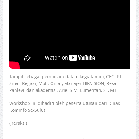
Tampil sebagai pembicara dalam kegiatan ini, CEO. PT.
Small Region, Moh. Omar, Manajer HIKVISION, Resa
Pahlevi, dan akademisi, Arie. S.M. Lumentah, ST, MT.
Workshop ini dihadiri oleh peserta utusan dari Dinas
Kominfo Se-Sulut.
(Reraksi)