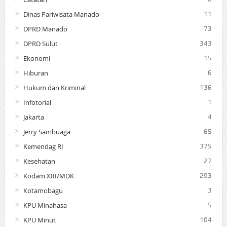
Dinas Pariwisata Manado
11
DPRD Manado
73
DPRD Sulut
343
Ekonomi
15
Hiburan
6
Hukum dan Kriminal
136
Infotorial
1
Jakarta
4
Jerry Sambuaga
65
Kemendag RI
375
Kesehatan
27
Kodam XIII/MDK
293
Kotamobagu
3
KPU Minahasa
5
KPU Minut
104