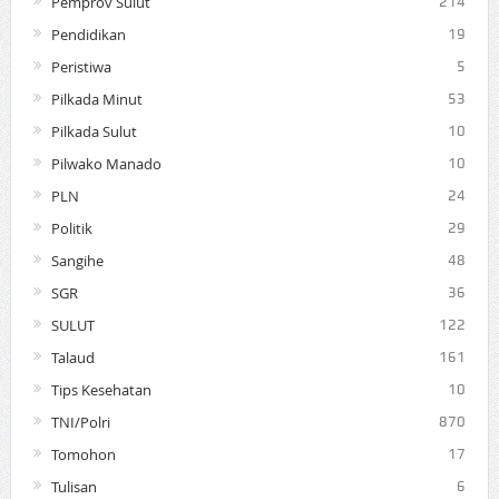
Pemprov Sulut
214
Pendidikan
19
Peristiwa
5
Pilkada Minut
53
Pilkada Sulut
10
Pilwako Manado
10
PLN
24
Politik
29
Sangihe
48
SGR
36
SULUT
122
Talaud
161
Tips Kesehatan
10
TNI/Polri
870
Tomohon
17
Tulisan
6