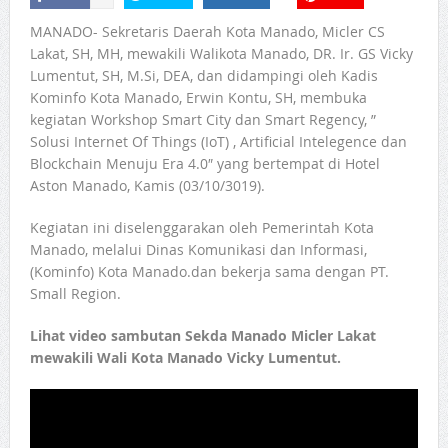
MANADO- Sekretaris Daerah Kota Manado, Micler CS
Lakat, SH, MH, mewakili Walikota Manado, DR. Ir. GS Vicky
Lumentut, SH, M.Si, DEA, dan didampingi oleh Kadis
Kominfo Kota Manado, Erwin Kontu, SH, membuka
kegiatan Workshop Smart City dan Smart Regency, ”
Solusi Internet Of Things (IoT) , Artificial Intelegence dan
Blockchain Menuju Era 4.0″ yang bertempat di Hotel
Aston Manado, Kamis (03/10/3019).
Kegiatan ini diselenggarakan oleh Pemerintah Kota
Manado, melalui Dinas Komunikasi dan Informasi,
(Kominfo) Kota Manado.dan bekerja sama dengan PT.
Small Region.
Lihat video sambutan Sekda Manado Micler Lakat
mewakili Wali Kota Manado Vicky Lumentut.