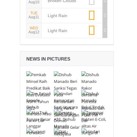
Broken Clouds
Aug10
TUE
Light Rain
Aug11
WED
Light Rain
Aug12
NEWS IN PICTURES