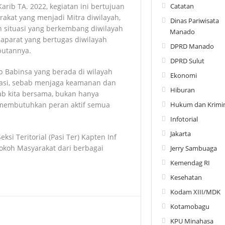
Catatan
rib TA. 2022, kegiatan ini bertujuan
kat yang menjadi Mitra diwilayah,
Dinas Pariwisata
n situasi yang berkembang diwilayah
Manado
aparat yang bertugas diwilayah
DPRD Manado
butannya.
DPRD Sulut
p Babinsa yang berada di wilayah
Ekonomi
ikasi, sebab menjaga keamanan dan
Hiburan
b kita bersama, bukan hanya
Hukum dan Krimin
i membutuhkan peran aktif semua
Infotorial
Jakarta
ksi Teritorial (Pasi Ter) Kapten Inf
okoh Masyarakat dari berbagai
Jerry Sambuaga
Kemendag RI
Kesehatan
Kodam XIII/MDK
Kotamobagu
KPU Minahasa