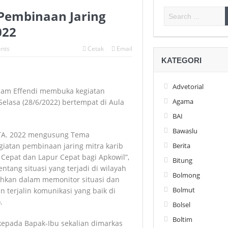
Pembinaan Jaring
022
nts
Cetak
Email
KATEGORI
Advetorial
cham Effendi membuka kegiatan
Agama
Selasa (28/6/2022) bertempat di Aula
BAI
Bawaslu
1 TA. 2022 mengusung Tema
Berita
giatan pembinaan jaring mitra karib
Cepat dan Lapur Cepat bagi Apkowil”,
Bitung
tang situasi yang terjadi di wilayah
Bolmong
hkan dalam memonitor situasi dan
Bolmut
 terjalin komunikasi yang baik di
.
Bolsel
Boltim
epada Bapak-Ibu sekalian dimarkas