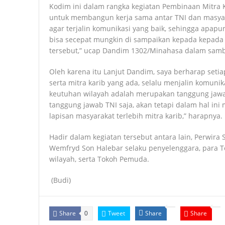
Kodim ini dalam rangka kegiatan Pembinaan Mitra Ka
untuk membangun kerja sama antar TNI dan masyara
agar terjalin komunikasi yang baik, sehingga apapu
bisa secepat mungkin di sampaikan kepada kepada 
tersebut,” ucap Dandim 1302/Minahasa dalam sam
Oleh karena itu Lanjut Dandim, saya berharap setia
serta mitra karib yang ada, selalu menjalin komun
keutuhan wilayah adalah merupakan tanggung jawa
tanggung jawab TNI saja, akan tetapi dalam hal in
lapisan masyarakat terlebih mitra karib,” harapnya.
Hadir dalam kegiatan tersebut antara lain, Perwira Se
Wemfryd Son Halebar selaku penyelenggara, para T
wilayah, serta Tokoh Pemuda.
(Budi)
Share
Tweet
Share
Share
0