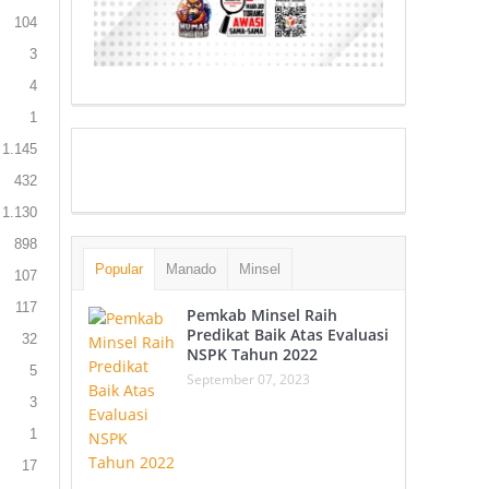
104
3
4
1
1.145
432
1.130
898
Popular
Manado
Minsel
107
117
Pemkab Minsel Raih
Predikat Baik Atas Evaluasi
32
NSPK Tahun 2022
5
September 07, 2023
3
1
17