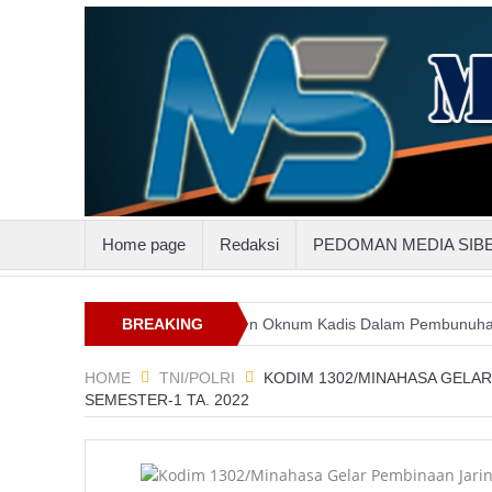
Home page
Redaksi
PEDOMAN MEDIA SIB
luttenggo
Keterlibatan Oknum Kadis Dalam Pembunuhan Steven In
BREAKING
NEWS
HOME
TNI/POLRI
KODIM 1302/MINAHASA GELAR
SEMESTER-1 TA. 2022