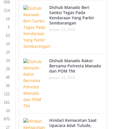
509
Dishub Manado Beri
214
Sanksi Tegas Pada
Kendaraan Yang Parkir
19
Sembarangan
5
Januari 23, 2019
53
10
10
Dishub Manado Rakor
24
Bersama Polresta Manado
29
dan POM TNI
Januari 22, 2019
48
36
122
161
10
870
Hindari Kemacetan Saat
Upacara Adat Tulude,
17