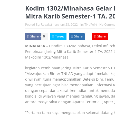
Kodim 1302/Minahasa Gelar 
Mitra Karib Semester-1 TA. 2
Posted By:
Redaksi
on:
Juni 28, 2022
In:
TNI/Polri
No Comme
Share
Tweet
Share
Share
0
MINAHASA
– Dandim 1302/Minahasa, Letkol Inf Ir
Pembinaan Jaring Mitra Karib Semester-1 TA. 2022, 
Makodim 1302/Minahasa.
kegiatan Pembinaan Jaring Mitra Karib Semester-
“Mewujudkan Binter TNI AD yang adaptif melalui ke
diwilayah guna mengoptimalkan Deteksi Dini, Temu 
yang bertujuan agar bisa mendapatkan informasi ten
dengan cepat dan akurat, kemudian untuk memuda
kondisi di wilayah yang menjadi tanggung jawab, dan
antara masyarakat dengan Aparat Teritorial ( Apter )
“Pertama-tama saya mengucapkan selamat datang k