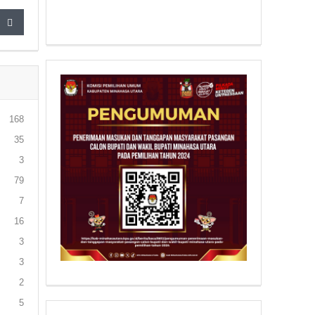
168
35
3
79
7
16
3
3
2
5