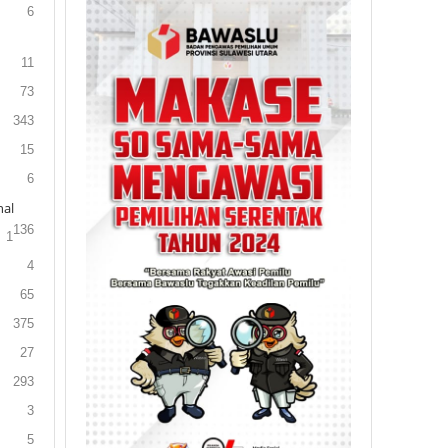
6
11
73
343
15
6
al
136
1
4
65
375
27
293
3
5