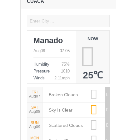
CUACA
Manado
NOW
Aug06
07:05
Humidity
75%
Pressure
1010
25℃
Winds
2.11mph
FRI
Broken Clouds
Aug07
SAT
Sky Is Clear
Aug08
SUN
Scattered Clouds
Aug09
MON