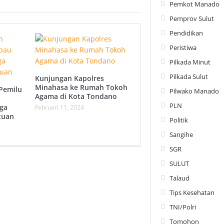
Pemkot Manado
Pemprov Sulut
Pendidikan
Peristiwa
Pilkada Minut
Pilkada Sulut
Kunjungan Kapolres
Minahasa ke Rumah Tokoh
Pemilu
Pilwako Manado
Agama di Kota Tondano
PLN
ga
Februari 11, 2024
tuan
Politik
Sangihe
SGR
SULUT
Talaud
Tips Kesehatan
TNI/Polri
Tomohon