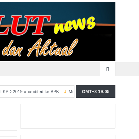
9 anaudited ke BPK
Merasa Terpangil, GMBI Wilter Sulut Siap Pe
GMT+8 19:05