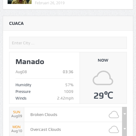
Februari 26, 2019
CUACA
Manado
NOW
Aug08
03:36
Humidity
57%
Pressure
1009
29℃
Winds
2.42mph
SUN
Broken Clouds
Aug09
MON
Overcast Clouds
Aug10