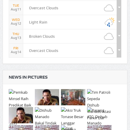
TUE
Overcast Clouds
Aug11
WED
Light Rain
Aug12
THU
Broken Clouds
Aug13
FRI
Overcast Clouds
Aug14
NEWS IN PICTURES