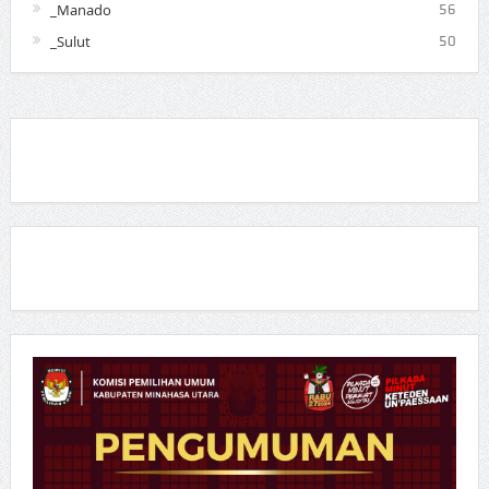
_Manado
56
_Sulut
50