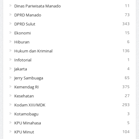
Dinas Pariwisata Manado
11
DPRD Manado
73
DPRD Sulut
343
Ekonomi
15
Hiburan
6
Hukum dan Kriminal
136
Infotorial
1
Jakarta
4
Jerry Sambuaga
65
Kemendag RI
375
Kesehatan
27
Kodam XIII/MDK
293
Kotamobagu
3
KPU Minahasa
5
KPU Minut
104