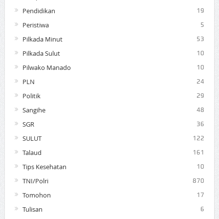
Pendidikan
19
Peristiwa
5
Pilkada Minut
53
Pilkada Sulut
10
Pilwako Manado
10
PLN
24
Politik
29
Sangihe
48
SGR
36
SULUT
122
Talaud
161
Tips Kesehatan
10
TNI/Polri
870
Tomohon
17
Tulisan
6