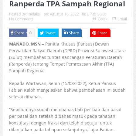
Ranperda TPA Sampah Regional
Posted By:
Redaksi
on:
Agustus 16, 2022
In:
DPRD Sulut
No Comments
Cetak
Email
Share
Tweet
Share
Share
0
MANADO, MSN –
Panitia Khusus (Pansus) Dewan
Perwakilan Rakyat Daerah (DPRD) Provinsi Sulawesi Utara
(Sulut) membahas tuntas Rancangan Peraturan Daerah
(Ranperda) tentang Tempat Pemrosesan Akhir (TPA)
Sampah Regional.
Kepada Wartawan, Senin (15/08/2022), Ketua Pansus
Fabian Kaloh menjelaskan bahwa pembahasan ini sudah
selesai dibahas.
“Sebelumnya sudah membahas bab per bab dan pasal
per pasal dan setelah dibahas masuk pada tahapan
konsultasi dengan fraksi dan telah disetujui untuk
dilanjutkan pada tahapan selanjutnya,” ujar Fabian.